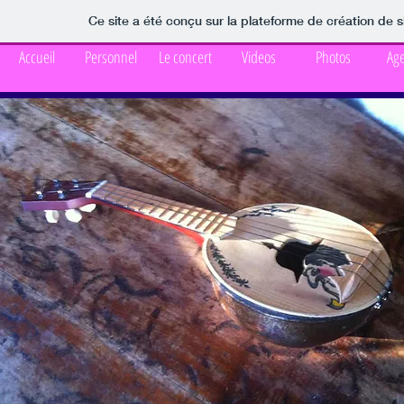
Ce site a été conçu sur la plateforme de création de s
Accueil
Personnel
Le concert
Videos
Photos
Ag