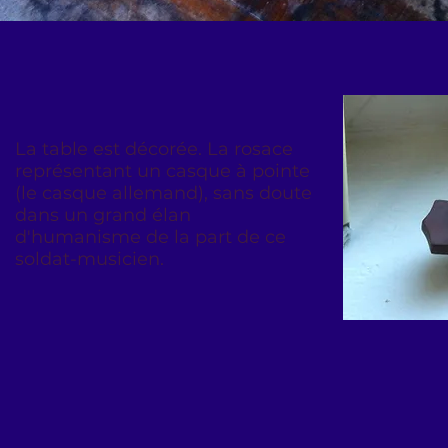
La table est décorée. La rosace
représentant un casque à pointe
(le casque allemand), sans doute
dans un grand élan
d'humanisme de la part de ce
soldat-musicien.